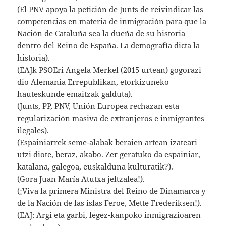
(El PNV apoya la petición de Junts de reivindicar las
competencias en materia de inmigración para que la
Nación de Cataluña sea la dueña de su historia
dentro del Reino de España. La demografía dicta la
historia).
(EAJk PSOEri Angela Merkel (2015 urtean) gogorazi
dio Alemania Errepublikan, etorkizuneko
hauteskunde emaitzak galduta).
(Junts, PP, PNV, Unión Europea rechazan esta
regularización masiva de extranjeros e inmigrantes
ilegales).
(Espainiarrek seme-alabak beraien artean izateari
utzi diote, beraz, akabo. Zer geratuko da espainiar,
katalana, galegoa, euskalduna kulturatik?).
(Gora Juan María Atutxa jeltzalea!).
(¡Viva la primera Ministra del Reino de Dinamarca y
de la Nación de las islas Feroe, Mette Frederiksen!).
(EAJ: Argi eta garbi, legez-kanpoko inmigrazioaren