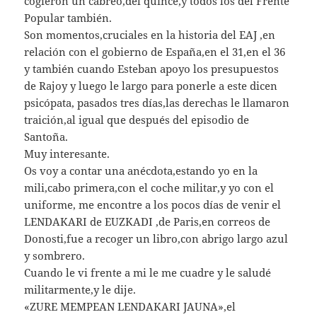
cogieron un cabreo,del quince,y todos los del Frente
Popular también.
Son momentos,cruciales en la historia del EAJ ,en
relación con el gobierno de España,en el 31,en el 36
y también cuando Esteban apoyo los presupuestos
de Rajoy y luego le largo para ponerle a este dicen
psicópata, pasados tres días,las derechas le llamaron
traición,al igual que después del episodio de
Santoña.
Muy interesante.
Os voy a contar una anécdota,estando yo en la
mili,cabo primera,con el coche militar,y yo con el
uniforme, me encontre a los pocos días de venir el
LENDAKARI de EUZKADI ,de Paris,en correos de
Donosti,fue a recoger un libro,con abrigo largo azul
y sombrero.
Cuando le vi frente a mi le me cuadre y le saludé
militarmente,y le dije.
«ZURE MEMPEAN LENDAKARI JAUNA»,el