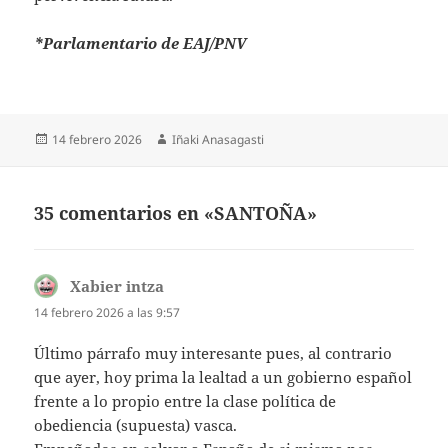
*Parlamentario de EAJ/PNV
Publicado
Autor
14 febrero 2026
Iñaki Anasagasti
el
35 comentarios en «SANTOÑA»
Xabier intza
dice:
14 febrero 2026 a las 9:57
Último párrafo muy interesante pues, al contrario
que ayer, hoy prima la lealtad a un gobierno español
frente a lo propio entre la clase política de
obediencia (supuesta) vasca.