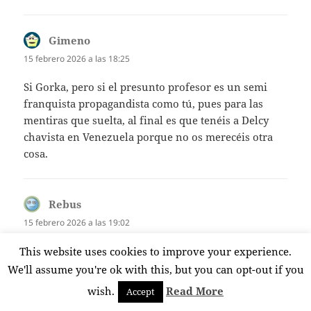
Gimeno
dice:
15 febrero 2026 a las 18:25
Si Gorka, pero si el presunto profesor es un semi
franquista propagandista como tú, pues para las
mentiras que suelta, al final es que tenéis a Delcy
chavista en Venezuela porque no os merecéis otra
cosa.
Rebus
dice:
15 febrero 2026 a las 19:02
Confirmo, no soy Larry.
This website uses cookies to improve your experience.
We'll assume you're ok with this, but you can opt-out if you
wish.
Read More
Accept
Jedy
dice: