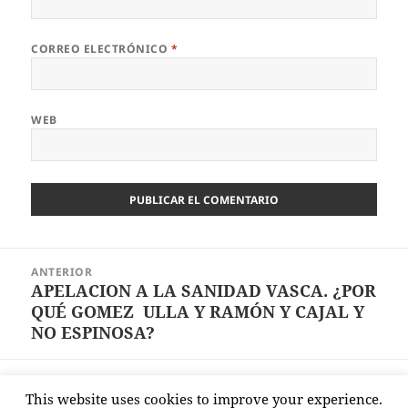
CORREO ELECTRÓNICO
*
WEB
Navegación
ANTERIOR
de
APELACION A LA SANIDAD VASCA. ¿POR
Entrada
entradas
QUÉ GOMEZ ULLA Y RAMÓN Y CAJAL Y
anterior:
NO ESPINOSA?
SIGUIENTE
This website uses cookies to improve your experience.
LA MENTALIDAD DE REBAÑO GANADOR
Entrada