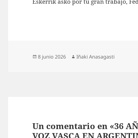
Eskerrik asko por tu gran trabajo, Fed
Publicado
Autor
8 junio 2026
Iñaki Anasagasti
el
Un comentario en «36 
VOZ VASCA EN ARGENTI