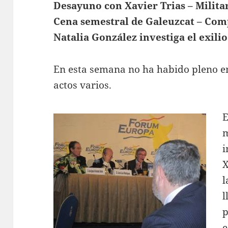
Desayuno con Xavier Trias – Milita
Cena semestral de Galeuzcat – Com
Natalia González investiga el exilio
En esta semana no ha habido pleno en
actos varios.
E
i
X
l
l
p
e