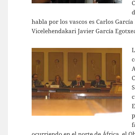
C
d
habla por los vascos es Carlos García
Vicelehendakari Javier García Egotxe
L
c
A
C
S
c
E
p
f
ocurriendo en el norte de África, el O