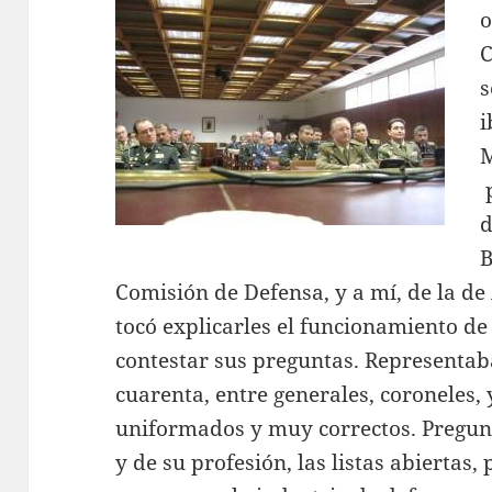
o
C
s
i
M
p
d
B
Comisión de Defensa, y a mí, de la d
tocó explicarles el funcionamiento de
contestar sus preguntas. Representab
cuarenta, entre generales, coroneles, 
uniformados y muy correctos. Pregun
y de su profesión, las listas abiertas,