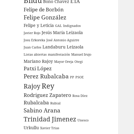
Bildu
ETA
Bono
Chavez
Felipe de Borbón
Felipe González
Felipe y Leticia
GAL
Indignados
Jesús María Leizaola
Javier Rojo
Josu Erkoreka
José Antonio Aguirre
Landaburu
Leizaola
Juan Carlos
Listas abiertas
manifestación
Manuel Irujo
Mariano Rajoy
Mayor Oreja
Otegi
Patxi López
Perez Rubalcaba
PP
PSOE
Rey
Rajoy
Rodriguez Zapatero
Rosa Díez
Rubalcaba
Rubial
Sabino Arana
Trinidad Jimenez
Unesco
Urkullu
Xavier Trias