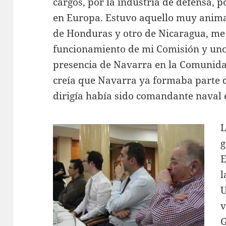
cargos, por la industria de defensa, 
en Europa. Estuvo aquello muy anima
de Honduras y otro de Nicaragua, me
funcionamiento de mi Comisión y uno, 
presencia de Navarra en la Comunid
creía que Navarra ya formaba parte de
dirigía había sido comandante naval 
L
g
E
l
U
v
G