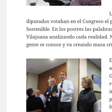
L
diputados votaban en el Congreso el 
Sostenible. En los postres las palabr
Vilajoana analizando cada realidad. 
gente se conoce y va creando masa crí
E
a
G
r
i
p
f