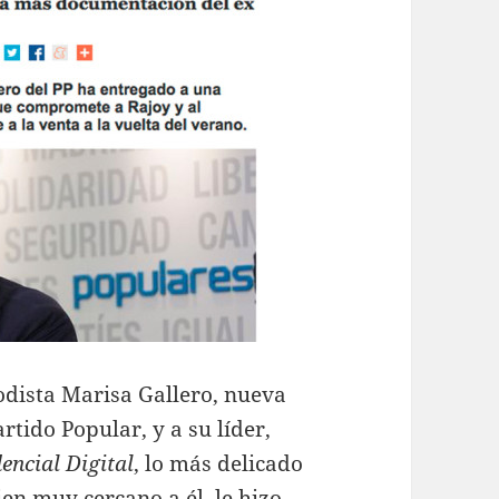
odista Marisa Gallero, nueva
ido Popular, y a su líder,
encial Digital
, lo más delicado
ien muy cercano a él, le hizo