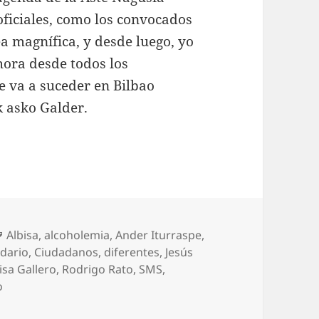
 oficiales, como los convocados
a magnífica, y desde luego, yo
ahora desde todos los
ue va a suceder en Bilbao
k asko Galder.
Etiquetas
Albisa
,
alcoholemia
,
Ander Iturraspe
,
ndario
,
Ciudadanos
,
diferentes
,
Jesús
isa Gallero
,
Rodrigo Rato
,
SMS
,
en Crossover «Bogando por la red»: Bárcenas y el cuentag
o