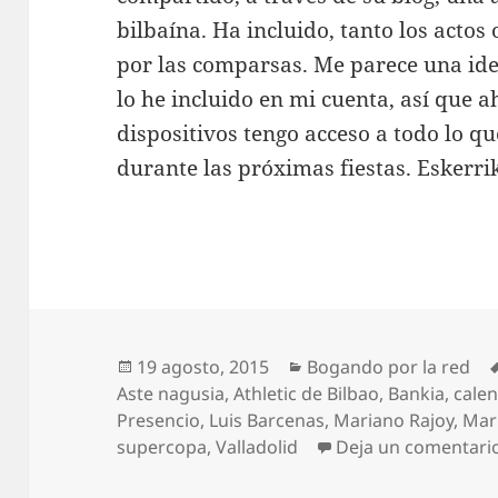
bilbaína. Ha incluido, tanto los actos
por las comparsas. Me parece una ide
lo he incluido en mi cuenta, así que 
dispositivos tengo acceso a todo lo q
durante las próximas fiestas. Eskerri
Publicado
Categorías
19 agosto, 2015
Bogando por la red
el
Aste nagusia
,
Athletic de Bilbao
,
Bankia
,
cale
Presencio
,
Luis Barcenas
,
Mariano Rajoy
,
Mar
supercopa
,
Valladolid
Deja un comentari