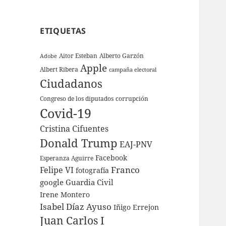
ETIQUETAS
Aitor Esteban
Alberto Garzón
Adobe
Apple
Albert Ribera
campaña electoral
Ciudadanos
Congreso de los diputados
corrupción
Covid-19
Cristina Cifuentes
Donald Trump
EAJ-PNV
Facebook
Esperanza Aguirre
Franco
Felipe VI
fotografía
google
Guardia Civil
Irene Montero
Isabel Díaz Ayuso
Iñigo Errejon
Juan Carlos I