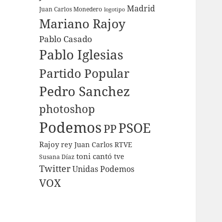
Madrid
Juan Carlos Monedero
logotipo
Mariano Rajoy
Pablo Casado
Pablo Iglesias
Partido Popular
Pedro Sanchez
photoshop
Podemos
PSOE
PP
Rajoy
rey Juan Carlos
RTVE
toni cantó
tve
Susana Díaz
Twitter
Unidas Podemos
VOX