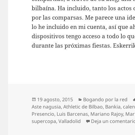
bilbaína. Ha incluido, tanto los actos
por las comparsas. Me parece una ide
lo he incluido en mi cuenta, así que 
dispositivos tengo acceso a todo lo q
durante las próximas fiestas. Eskerri
Publicado
Categorías
19 agosto, 2015
Bogando por la red
el
Aste nagusia
,
Athletic de Bilbao
,
Bankia
,
cale
Presencio
,
Luis Barcenas
,
Mariano Rajoy
,
Mar
supercopa
,
Valladolid
Deja un comentari