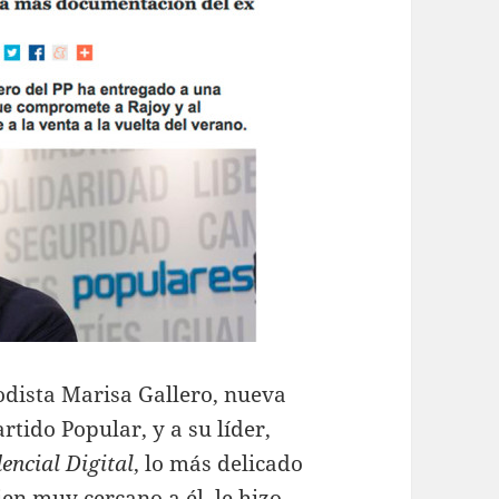
odista Marisa Gallero, nueva
ido Popular, y a su líder,
encial Digital
, lo más delicado
ien muy cercano a él, le hizo