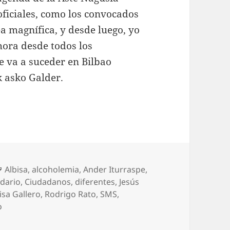
 oficiales, como los convocados
a magnífica, y desde luego, yo
ahora desde todos los
ue va a suceder en Bilbao
k asko Galder.
Etiquetas
Albisa
,
alcoholemia
,
Ander Iturraspe
,
ndario
,
Ciudadanos
,
diferentes
,
Jesús
isa Gallero
,
Rodrigo Rato
,
SMS
,
en Crossover «Bogando por la red»: Bárcenas y el cuentag
o