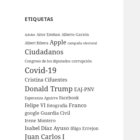
ETIQUETAS
Aitor Esteban
Alberto Garzón
Adobe
Apple
Albert Ribera
campaña electoral
Ciudadanos
Congreso de los diputados
corrupción
Covid-19
Cristina Cifuentes
Donald Trump
EAJ-PNV
Facebook
Esperanza Aguirre
Franco
Felipe VI
fotografía
google
Guardia Civil
Irene Montero
Isabel Díaz Ayuso
Iñigo Errejon
Juan Carlos I