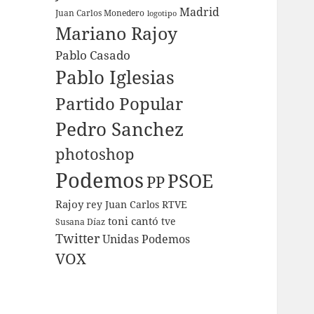
Madrid
Juan Carlos Monedero
logotipo
Mariano Rajoy
Pablo Casado
Pablo Iglesias
Partido Popular
Pedro Sanchez
photoshop
Podemos
PSOE
PP
Rajoy
rey Juan Carlos
RTVE
toni cantó
tve
Susana Díaz
Twitter
Unidas Podemos
VOX