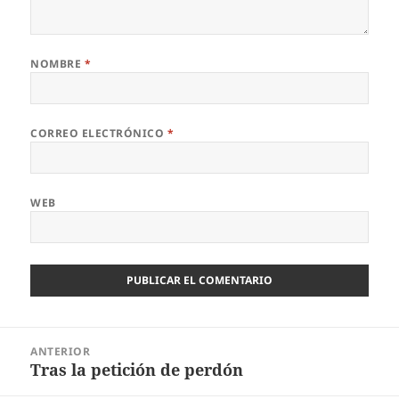
NOMBRE
*
CORREO ELECTRÓNICO
*
WEB
Navegación
ANTERIOR
de
Tras la petición de perdón
Entrada
entradas
anterior: