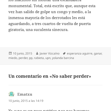
monumental. Total, está escrito que, aunque esta
vez han salido de golpe un congo y medio, a la
inmensa mayoría de los derrotados les está
aguardando, a tres cuartos de vuelta de puerta
giratoria, una suculenta sinecura.
Publicado
Autor
Etiquetas
10 junio, 2015
Javier Vizcaíno
esperanza aguirre
,
ganar
,
el
miedo
,
perder
,
pp
,
rabieta
,
upn
,
yolanda barcina
Un comentario en «No saber perder»
Ematxu
dice:
10 junio, 2015 a las 14:19
Ya, y no es un poco patético q ya nos hayamos