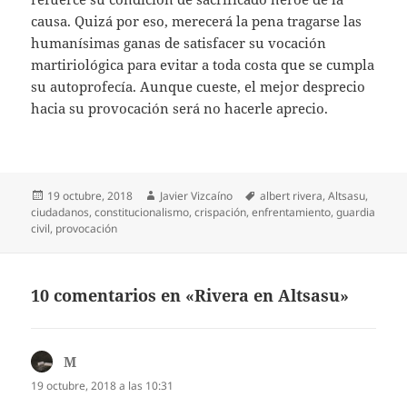
causa. Quizá por eso, merecerá la pena tragarse las
humanísimas ganas de satisfacer su vocación
martiriológica para evitar a toda costa que se cumpla
su autoprofecía. Aunque cueste, el mejor desprecio
hacia su provocación será no hacerle aprecio.
Publicado
Autor
Etiquetas
19 octubre, 2018
Javier Vizcaíno
albert rivera
,
Altsasu
,
el
ciudadanos
,
constitucionalismo
,
crispación
,
enfrentamiento
,
guardia
civil
,
provocación
10 comentarios en «Rivera en Altsasu»
M
dice:
19 octubre, 2018 a las 10:31