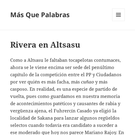
Más Que Palabras
MENÚ
Y
WIDGETS
Rivera en Altsasu
Como a Altsasu le faltaban tocapelotas contumaces,
ahora se le viene encima ser sede del penúltimo
capítulo de la competición entre el PP y Ciudadanos
por ver quién es más facha, más
cuñao
y más
casposo. En realidad, es una especie de partido de
vuelta, pues como guardamos en nuestra memoria
de acontecimientos patéticos y causantes de rabia y
vergüenza ajena, el Fuhrercín Casado ya eligió la
localidad de Sakana para lanzar algunos regüeldos
selectos cuando todavía era candidato a suceder a
ese moderado que hoy nos parece Mariano Rajoy. En