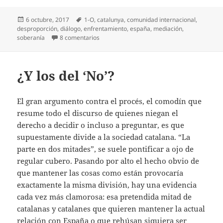
Publicado
Etiquetas
6 octubre, 2017
1-O
,
catalunya
,
comunidad internacional
,
el
desproporción
,
diálogo
,
enfrentamiento
,
españa
,
mediación
,
en Esto acaba de empezar
soberanía
8 comentarios
¿Y los del ‘No’?
El gran argumento contra el procés, el comodín que
resume todo el discurso de quienes niegan el
derecho a decidir o incluso a preguntar, es que
supuestamente divide a la sociedad catalana. “La
parte en dos mitades”, se suele pontificar a ojo de
regular cubero. Pasando por alto el hecho obvio de
que mantener las cosas como están provocaría
exactamente la misma división, hay una evidencia
cada vez más clamorosa: esa pretendida mitad de
catalanas y catalanes que quieren mantener la actual
relación con España o que rehúsan siquiera ser