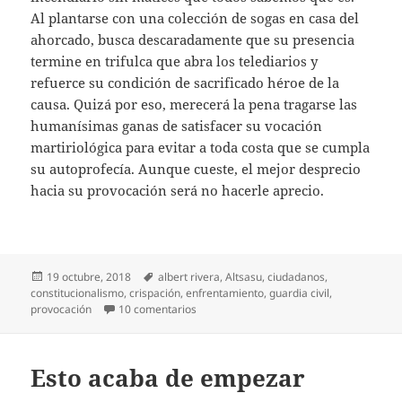
Al plantarse con una colección de sogas en casa del
ahorcado, busca descaradamente que su presencia
termine en trifulca que abra los telediarios y
refuerce su condición de sacrificado héroe de la
causa. Quizá por eso, merecerá la pena tragarse las
humanísimas ganas de satisfacer su vocación
martiriológica para evitar a toda costa que se cumpla
su autoprofecía. Aunque cueste, el mejor desprecio
hacia su provocación será no hacerle aprecio.
Publicado
Etiquetas
19 octubre, 2018
albert rivera
,
Altsasu
,
ciudadanos
,
el
constitucionalismo
,
crispación
,
enfrentamiento
,
guardia civil
,
en Rivera en Altsasu
provocación
10 comentarios
Esto acaba de empezar