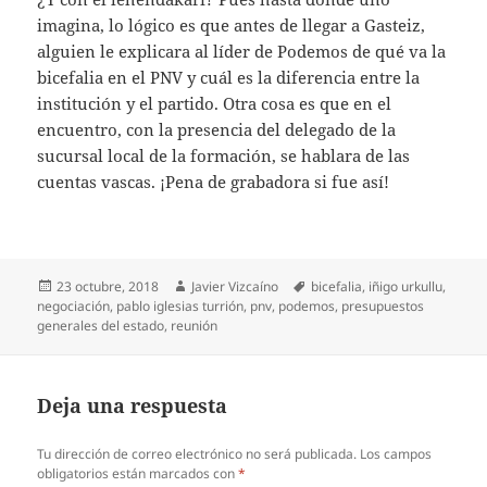
imagina, lo lógico es que antes de llegar a Gasteiz,
alguien le explicara al líder de Podemos de qué va la
bicefalia en el PNV y cuál es la diferencia entre la
institución y el partido. Otra cosa es que en el
encuentro, con la presencia del delegado de la
sucursal local de la formación, se hablara de las
cuentas vascas. ¡Pena de grabadora si fue así!
Publicado
Autor
Etiquetas
23 octubre, 2018
Javier Vizcaíno
bicefalia
,
iñigo urkullu
,
el
negociación
,
pablo iglesias turrión
,
pnv
,
podemos
,
presupuestos
generales del estado
,
reunión
Deja una respuesta
Tu dirección de correo electrónico no será publicada.
Los campos
obligatorios están marcados con
*