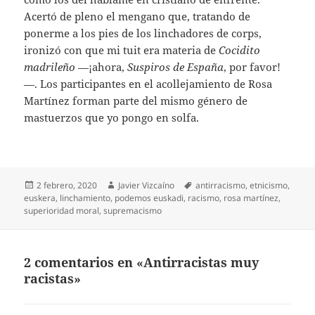
Acertó de pleno el mengano que, tratando de
ponerme a los pies de los linchadores de corps,
ironizó con que mi tuit era materia de
Cocidito
madrileño
—¡ahora,
Suspiros de España
, por favor!
—. Los participantes en el acollejamiento de Rosa
Martínez forman parte del mismo género de
mastuerzos que yo pongo en solfa.
Publicado
Autor
Etiquetas
2 febrero, 2020
Javier Vizcaíno
antirracismo
,
etnicismo
,
el
euskera
,
linchamiento
,
podemos euskadi
,
racismo
,
rosa martínez
,
superioridad moral
,
supremacismo
2 comentarios en «Antirracistas muy
racistas»