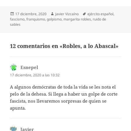
Publicado
Autor
Etiquetas
17 diciembre, 2020
Javier Vizcaíno
ejército español
,
el
fascismo
,
franquismo
,
golpismo
,
margarita robles
,
ruido de
sables
12 comentarios en «Robles, a lo Abascal»
Esnepel
dice:
17 diciembre, 2020 a las 10:32
A algunos demócratas de toda la vida se les nota el
pelo de la dehesa. Si llega a haber un golpe de corte
fascista, nos llevaremos sorpresas de quien se
apunta.
Javier
dice: