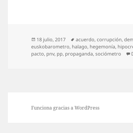
Publicado
Etiquetas
18 julio, 2017
acuerdo
,
corrupción
,
dem
el
euskobarometro
,
halago
,
hegemonía
,
hipocr
pacto
,
pnv
,
pp
,
propaganda
,
sociómetro
Funciona gracias a WordPress