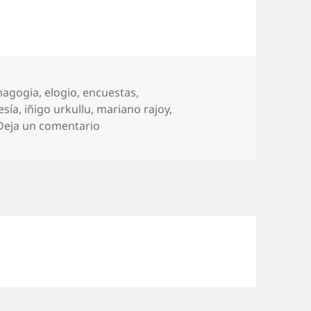
agogia
,
elogio
,
encuestas
,
esía
,
iñigo urkullu
,
mariano rajoy
,
en Elogios envenenados
Deja un comentario