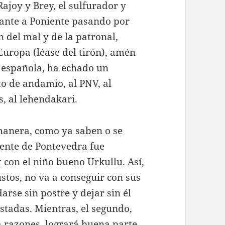
ajoy y Brey, el sulfurador y
vante a Poniente pasando por
 del mal y de la patronal,
ropa (léase del tirón), amén
n española, ha echado un
o de andamio, al PNV, al
, al lehendakari.
manera, como ya saben o se
lente de Pontevedra fue
con el niño bueno Urkullu. Así,
ustos, no va a conseguir con sus
rse sin postre y dejar sin él
astadas. Mientras, el segundo,
 a razones, logrará buena parte