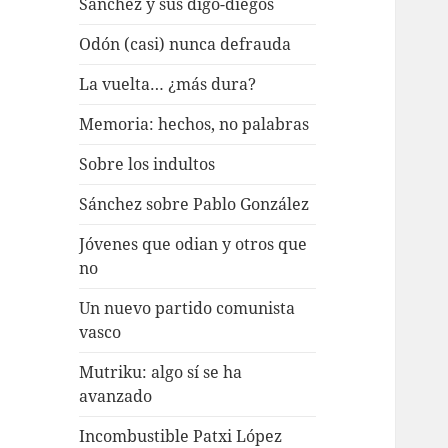
Sánchez y sus digo-diegos
Odón (casi) nunca defrauda
La vuelta… ¿más dura?
Memoria: hechos, no palabras
Sobre los indultos
Sánchez sobre Pablo González
Jóvenes que odian y otros que
no
Un nuevo partido comunista
vasco
Mutriku: algo sí se ha
avanzado
Incombustible Patxi López