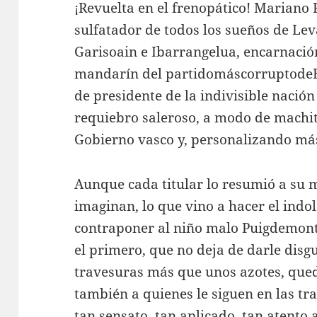
¡Revuelta en el frenopático! Mariano R
sulfatador de todos los sueños de Le
Garisoain e Ibarrangelua, encarnación
mandarín del partidomáscorruptodeEu
de presidente de la indivisible nació
requiebro saleroso, a modo de machit
Gobierno vasco y, personalizando más
Aunque cada titular lo resumió a su 
imaginan, lo que vino a hacer el indo
contraponer al niño malo Puigdemont 
el primero, que no deja de darle disg
travesuras más que unos azotes, queda
también a quienes le siguen en las tr
tan sensato, tan aplicado, tan atento