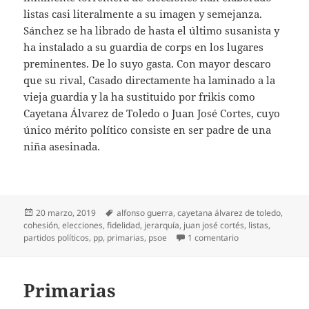
listas casi literalmente a su imagen y semejanza.
Sánchez se ha librado de hasta el último susanista y
ha instalado a su guardia de corps en los lugares
preminentes. De lo suyo gasta. Con mayor descaro
que su rival, Casado directamente ha laminado a la
vieja guardia y la ha sustituido por frikis como
Cayetana Álvarez de Toledo o Juan José Cortes, cuyo
único mérito político consiste en ser padre de una
niña asesinada.
Publicado
Etiquetas
20 marzo, 2019
alfonso guerra
,
cayetana álvarez de toledo
,
el
cohesión
,
elecciones
,
fidelidad
,
jerarquía
,
juan josé cortés
,
listas
,
en Listísimas
partidos políticos
,
pp
,
primarias
,
psoe
1 comentario
Primarias