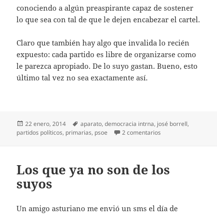
conociendo a algún preaspirante capaz de sostener
lo que sea con tal de que le dejen encabezar el cartel.
Claro que también hay algo que invalida lo recién
expuesto: cada partido es libre de organizarse como
le parezca apropiado. De lo suyo gastan. Bueno, esto
último tal vez no sea exactamente así.
Publicado
Etiquetas
22 enero, 2014
aparato
,
democracia intrna
,
josé borrell
,
el
en Primarias
partidos políticos
,
primarias
,
psoe
2 comentarios
Los que ya no son de los
suyos
Un amigo asturiano me envió un sms el día de