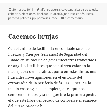
Publicado
Etiquetas
20 marzo, 2019
alfonso guerra
,
cayetana álvarez de toledo
,
el
cohesión
,
elecciones
,
fidelidad
,
jerarquía
,
juan josé cortés
,
listas
,
en Listísimas
partidos políticos
,
pp
,
primarias
,
psoe
1 comentario
Cacemos brujas
Con el ánimo de facilitar la encomiable tarea de las
Fuerzas y Cuerpos (serranos) de Seguridad del
Estado en su cacería de gatos filoetarras travestidos
de angelicales liebres que se quieren colar en la
madriguera democrática, aporto en estas líneas mis
humildes investigaciones en el entorno del
extrarradio de la periferia de
la
ETA. O sea, en la
ínsula vascongada al completo, que aquí nos
conocemos todos, y si no, que tire la primera piedra
el que esté libre del pecado de conocerse el empiece
del
Eusko Gudariak
.