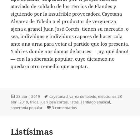
ataviado de soldado de los Tercios de Flandes y
siguiendo por la insufrible provocadora Cayetana
Álvarez de Toledo o el productor de vergüenza
ajena a granel Juan José Cortés, tienen su mercado, o
sea, individuas e individuos capaces de hacer cola
ante una urna para votar al partido que los presenta.
Y ahí es donde nos damos de bruces —¡ay, qué daño!
— con la soberanía popular, cuyo dictamen no
quedará otro remedio que aceptar.
Publicado
Etiquetas
23 abril, 2019
cayetana álvarez de toledo
,
elecciones 28
el
abril 2019
,
frikis
,
juan josé cortés
,
listas
,
santiago abascal
,
en Listas con frikis
soberanía popular
3 comentarios
Listísimas