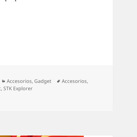
ra deportiva increíble
Categorías
Etiquetas
Accesorios
,
Gadget
Accesorios
,
t
,
STK Explorer
ámara deportiva increíble