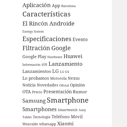
Aplicación
App
Barcelona
Características
El Rincón Androide
Energy Sistem
Especificaciones
Evento
Filtración
Google
Huawei
Google Play
Hardware
Lanzamiento
iOS
Información
LG
Lanzamientos
LG G4
Lo probamos
Nexus
Motorola
Noticia
Novedades
Opinión
Oficial
Presentación
OTA
Rumor
Precio
Smartphone
Samsung
Smartphones
Smartwatch
Sony
Teléfono Móvil
Tecnología
Tablet
Xiaomi
whatsapp
Wearable