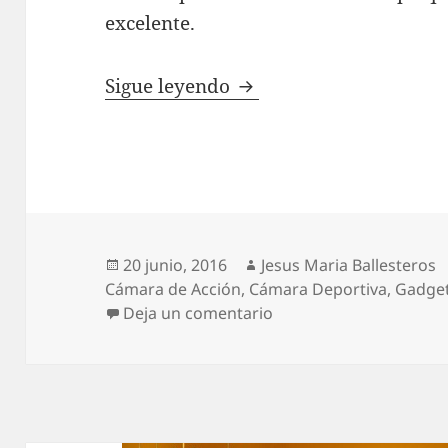
excelente.
STK Explorer, una cáma
Sigue leyendo
Publicado
Autor
20 junio, 2016
Jesus Maria Ballesteros
el
Cámara de Acción
,
Cámara Deportiva
,
Gadge
en STK Explorer, una c
Deja un comentario