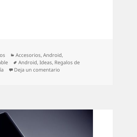
 Navidad tecnológicos
Categorías
ros
Accesorios
,
Android
,
Etiquetas
ble
Android
,
Ideas
,
Regalos de
en Los mejores Regalos de Navid
ía
Deja un comentario