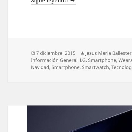
Los mejores Regalos de
Sigue leyendo
Publicado
Autor
7 diciembre, 2015
Jesus Maria Balleste
el
Información General
,
LG
,
Smartphone
,
Weara
Navidad
,
Smartphone
,
Smartwatch
,
Tecnolog