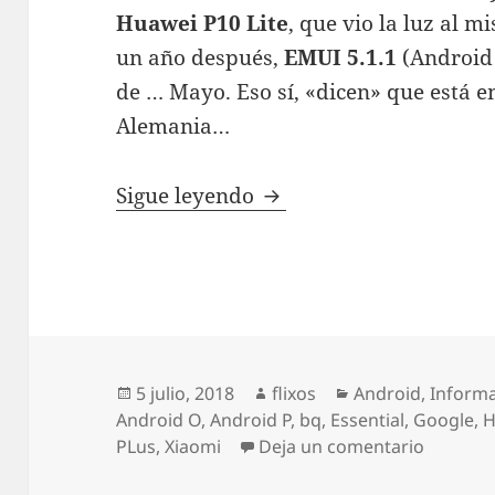
Huawei P10 Lite
, que vio la luz al 
un año después,
EMUI 5.1.1
(Android 
de … Mayo. Eso sí, «dicen» que está 
Alemania…
[Opinión] Android, fr
Sigue leyendo
Publicado
Autor
Categorías
5 julio, 2018
flixos
Android
,
Informa
el
Android O
,
Android P
,
bq
,
Essential
,
Google
,
H
en [Opi
PLus
,
Xiaomi
Deja un comentario