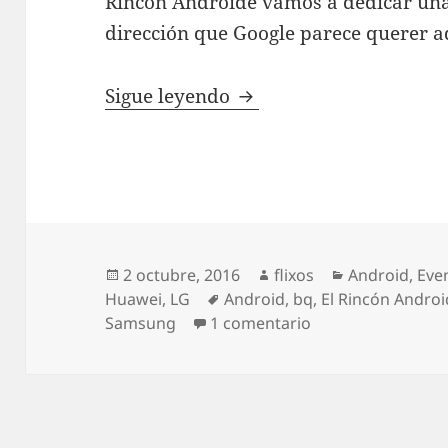
Rincón Androide vamos a dedicar unas
dirección que Google parece querer a
De Nexus a Pixel, ¿un pa
Sigue leyendo
Publicado
Autor
Categorías
2 octubre, 2016
flixos
Android
,
Eve
el
Etiquetas
Huawei
,
LG
Android
,
bq
,
El Rincón Andro
en De Nexus a Pixe
Samsung
1 comentario