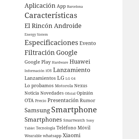
Aplicación
App
Barcelona
Características
El Rincón Androide
Energy Sistem
Especificaciones
Evento
Filtración
Google
Huawei
Google Play
Hardware
Lanzamiento
iOS
Información
LG
Lanzamientos
LG G4
Lo probamos
Nexus
Motorola
Noticia
Novedades
Opinión
Oficial
Presentación
OTA
Rumor
Precio
Smartphone
Samsung
Smartphones
Smartwatch
Sony
Teléfono Móvil
Tecnología
Tablet
Xiaomi
whatsapp
Wearable