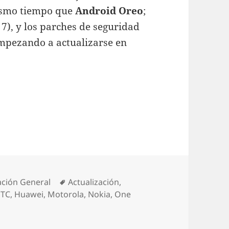
mismo tiempo que
Android Oreo
;
7), y los parches de seguridad
empezando a actualizarse en
agmentando que es gerundio
Etiquetas
ción General
Actualización
,
TC
,
Huawei
,
Motorola
,
Nokia
,
One
nión] Android, fragmentando que es gerundio