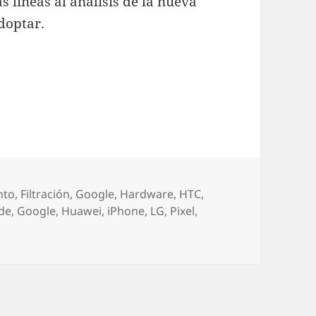
 líneas al análisis de la nueva
doptar.
so en la dirección correcta, o un salto al vacío?
nto
,
Filtración
,
Google
,
Hardware
,
HTC
,
ide
,
Google
,
Huawei
,
iPhone
,
LG
,
Pixel
,
l, ¿un paso en la dirección correcta, o un salto al vacío?