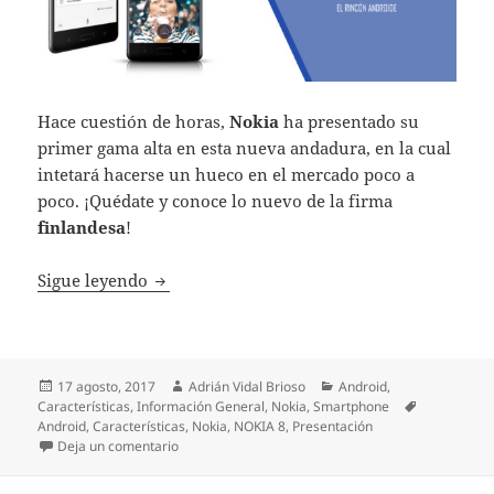
Hace cuestión de horas,
Nokia
ha presentado su
primer gama alta en esta nueva andadura, en la cual
intetará hacerse un hueco en el mercado poco a
poco. ¡Quédate y conoce lo nuevo de la firma
finlandesa
!
Nokia 8: el nuevo gama alta de Nokia ya est
Sigue leyendo
Publicado
Autor
Categorías
17 agosto, 2017
Adrián Vidal Brioso
Android
,
el
Etiquetas
Características
,
Información General
,
Nokia
,
Smartphone
Android
,
Características
,
Nokia
,
NOKIA 8
,
Presentación
en Nokia 8: el nuevo gama alta de Nokia ya está aq
Deja un comentario