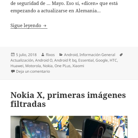
de seguridad de … Mayo. Eso sí, «dicen» que está
empezando a actualizarse en Alemania…
[Opinión] Android, fragmentando que es g
Sigue leyendo
Publicado
Autor
Categorías
Etiquet
5 julio, 2018
flixos
Android
,
Información General
el
Actualización
,
Android O
,
Android P
,
bq
,
Essential
,
Google
,
HTC
,
Huawei
,
Motorola
,
Nokia
,
One PLus
,
Xiaomi
en [Opinión] Android, fragmentando que es gerund
Deja un comentario
Nokia X, primeras imágenes
filtradas