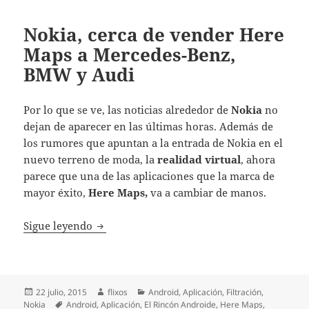
Nokia, cerca de vender Here
Maps a Mercedes-Benz,
BMW y Audi
Por lo que se ve, las noticias alrededor de
Nokia
no
dejan de aparecer en las últimas horas. Además de
los rumores que apuntan a la entrada de Nokia en el
nuevo terreno de moda, la
realidad virtual
, ahora
parece que una de las aplicaciones que la marca de
mayor éxito,
Here Maps,
va a cambiar de manos.
Nokia, cerca de vender Here Maps a Merc
Sigue leyendo
Publicado
Autor
Categorías
22 julio, 2015
flixos
Android
,
Aplicación
,
Filtración
,
el
Etiquetas
Nokia
Android
,
Aplicación
,
El Rincón Androide
,
Here Maps
,