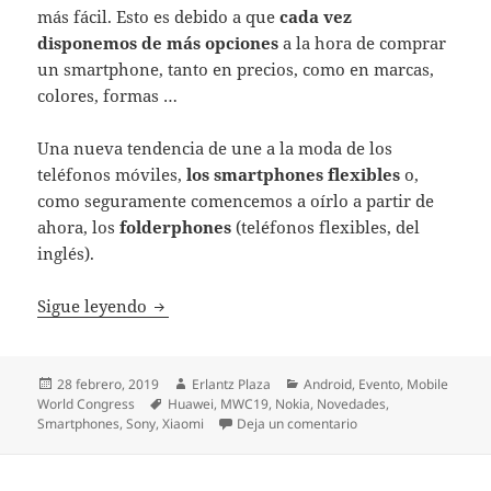
más fácil. Esto es debido a que
cada vez
disponemos de más opciones
a la hora de comprar
un smartphone, tanto en precios, como en marcas,
colores, formas …
Una nueva tendencia de une a la moda de los
teléfonos móviles,
los smartphones flexibles
o,
como seguramente comencemos a oírlo a partir de
ahora, los
folderphones
(teléfonos flexibles, del
inglés).
Megaresumen del Mobile World Congress 
Sigue leyendo
Publicado
Autor
Categorías
28 febrero, 2019
Erlantz Plaza
Android
,
Evento
,
Mobile
el
Etiquetas
World Congress
Huawei
,
MWC19
,
Nokia
,
Novedades
,
en Megaresumen del 
Smartphones
,
Sony
,
Xiaomi
Deja un comentario