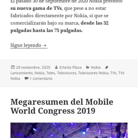
El pasado 30 de Septiembre de 2020 Nokia presentó
su nueva gama de TVs
, que pese a no estar
fabricados directamente por Nokia, sí que se
comercializarán bajo su marca,
desde las 32
pulgadas hasta las 75 pulgadas.
Nokia lanzará televisores con Android TV e
Sigue leyendo
Publicado
Autor
Categorías
Etiquetas
29 noviembre, 2020
Erlantz Plaza
Nokia
el
Lanzamiento
,
Nokia
,
Teles
,
Televisores
,
Televisores Nokia
,
TVs
,
TVs
en Nokia lanzará televisores con Android TV en nu
Nokia
1 comentario
Megaresumen del Mobile
World Congress 2019