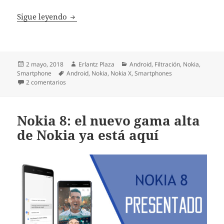
Nokia X, primeras imágenes filtradas
Sigue leyendo
Publicado
Autor
Categorías
2 mayo, 2018
Erlantz Plaza
Android
,
Filtración
,
Nokia
,
el
Etiquetas
Smartphone
Android
,
Nokia
,
Nokia X
,
Smartphones
en Nokia X, primeras imágenes filtradas
2 comentarios
Nokia 8: el nuevo gama alta
de Nokia ya está aquí