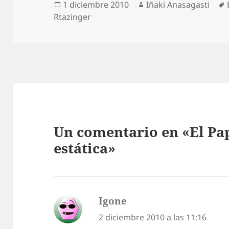
Publicado
Autor
1 diciembre 2010
Iñaki Anasagasti
el
Rtazinger
Un comentario en «El Pap
estática»
Igone
dice:
2 diciembre 2010 a las 11:16