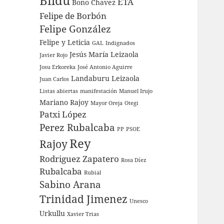
Bildu
ETA
Bono
Chavez
Felipe de Borbón
Felipe González
Felipe y Leticia
GAL
Indignados
Jesús María Leizaola
Javier Rojo
Josu Erkoreka
José Antonio Aguirre
Landaburu
Leizaola
Juan Carlos
Listas abiertas
manifestación
Manuel Irujo
Mariano Rajoy
Mayor Oreja
Otegi
Patxi López
Perez Rubalcaba
PP
PSOE
Rey
Rajoy
Rodriguez Zapatero
Rosa Díez
Rubalcaba
Rubial
Sabino Arana
Trinidad Jimenez
Unesco
Urkullu
Xavier Trias