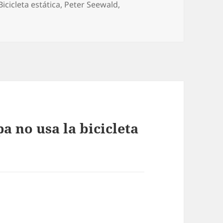
Etiquetas
Bicicleta estática
,
Peter Seewald
,
a no usa la bicicleta