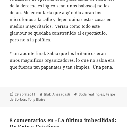
de la derecha es lógico sean unos babosos) no les
dejan. Me encantaría que algún día abran los
micrófonos a la calle y dejen opinar estas cosas en
medios mayoritarios. Verían como todo este
glamour se quedaba constreñido al espectáculo,
pero no a la política.
Y un apunte final. Sabía que los británicos eran
unos magníficos organizadores, lo que no sabía era
que fueran tan papanatas y tan simples. Una pena.
Publicado
Autor
Etiquetas
29 abril 2011
Iñaki Anasagasti
Boda real ingles
,
Felipe
el
de Borbón
,
Tony Blaire
8 comentarios en «La última imbecilidad:
De Kate a Catalina»