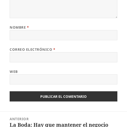
NOMBRE
*
CORREO ELECTRÓNICO
*
WEB
Navegación
ANTERIOR
de
La Boda: Hay que mantener el negocio
Entrada