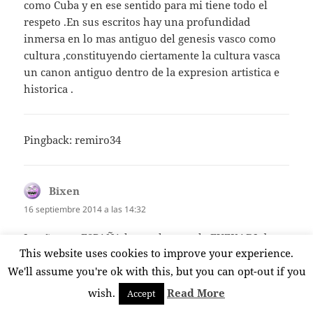
como Cuba y en ese sentido para mi tiene todo el
respeto .En sus escritos hay una profundidad
inmersa en lo mas antiguo del genesis vasco como
cultura ,constituyendo ciertamente la cultura vasca
un canon antiguo dentro de la expresion artistica e
historica .
Pingback:
remiro34
Bixen
dice:
16 septiembre 2014 a las 14:32
La «ñ» es a ESPAÑA lo que la «z» a la EUZKADI de
This website uses cookies to improve your experience.
Iñaki Anasagasti.. ¡qué hombre más
folklorico…!!..Desde luego decepciona, sobre todo,
We'll assume you're ok with this, but you can opt-out if you
en que no puede disimular la URTICARIA que le
wish.
Read More
Accept
produce AMAIUR-EH BILDU,y, sin venir a cuento, le