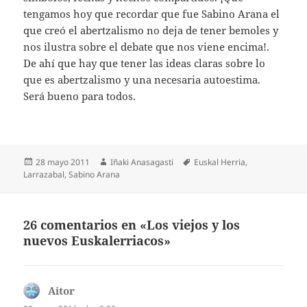
tengamos hoy que recordar que fue Sabino Arana el
que creó el abertzalismo no deja de tener bemoles y
nos ilustra sobre el debate que nos viene encima!.
De ahí que hay que tener las ideas claras sobre lo
que es abertzalismo y una necesaria autoestima.
Será bueno para todos.
Publicado
Autor
Etiquetas
28 mayo 2011
Iñaki Anasagasti
Euskal Herria
,
el
Larrazabal
,
Sabino Arana
26 comentarios en «Los viejos y los
nuevos Euskalerriacos»
Aitor
dice: