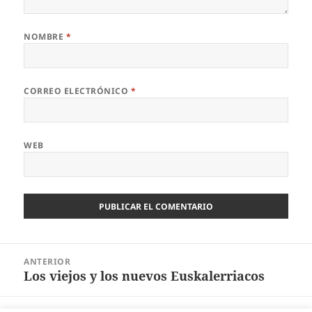
NOMBRE
*
CORREO ELECTRÓNICO
*
WEB
Navegación
ANTERIOR
de
Los viejos y los nuevos Euskalerriacos
Entrada
entradas
anterior: