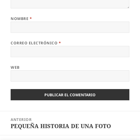
NOMBRE
*
CORREO ELECTRÓNICO
*
WEB
Navegación
ANTERIOR
de
PEQUEÑA HISTORIA DE UNA FOTO
Entrada
entradas
anterior: