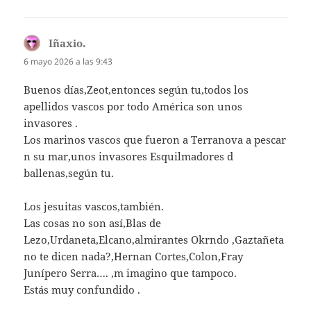
Iñaxio.
dice:
6 mayo 2026 a las 9:43
Buenos días,Zeot,entonces según tu,todos los
apellidos vascos por todo América son unos
invasores .
Los marinos vascos que fueron a Terranova a pescar
n su mar,unos invasores Esquilmadores d
ballenas,según tu.
Los jesuitas vascos,también.
Las cosas no son así,Blas de
Lezo,Urdaneta,Elcano,almirantes Okrndo ,Gaztañeta
no te dicen nada?,Hernan Cortes,Colon,Fray
Junípero Serra…. ,m imagino que tampoco.
Estás muy confundido .