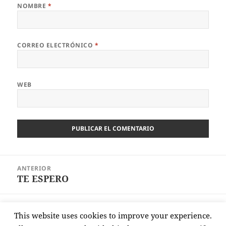
NOMBRE
*
CORREO ELECTRÓNICO
*
WEB
Navegación
ANTERIOR
de
TE ESPERO
Entrada
entradas
anterior:
SIGUIENTE
This website uses cookies to improve your experience.
SE QUEDÓ TIESA
Entrada