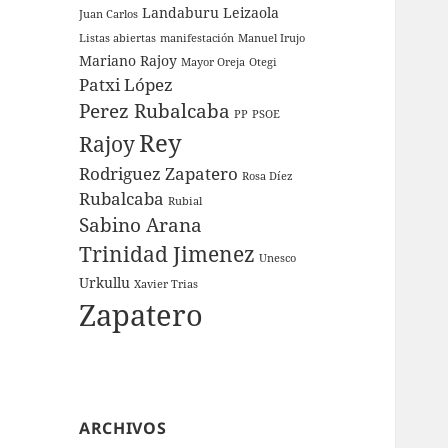
Landaburu
Leizaola
Juan Carlos
Listas abiertas
manifestación
Manuel Irujo
Mariano Rajoy
Mayor Oreja
Otegi
Patxi López
Perez Rubalcaba
PP
PSOE
Rey
Rajoy
Rodriguez Zapatero
Rosa Díez
Rubalcaba
Rubial
Sabino Arana
Trinidad Jimenez
Unesco
Urkullu
Xavier Trias
Zapatero
ARCHIVOS