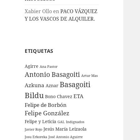
Xabier Ollo
en
PACO VÁZQUEZ
Y LOS VASCOS DE ALQUILER.
ETIQUETAS
Agirre
Ana Pastor
Antonio Basagoiti
Artur Mas
Basagoiti
Azkuna
Aznar
Bildu
ETA
Bono
Chavez
Felipe de Borbón
Felipe González
Felipe y Leticia
GAL
Indignados
Jesús María Leizaola
Javier Rojo
Josu Erkoreka
José Antonio Aguirre