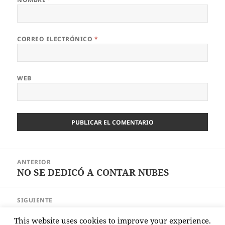
CORREO ELECTRÓNICO
*
WEB
Navegación
ANTERIOR
de
NO SE DEDICÓ A CONTAR NUBES
Entrada
entradas
anterior:
SIGUIENTE
EL PAPA Y LA INTELIGENCIA
Entrada
This website uses cookies to improve your experience.
ARTIFICIAL
siguiente: