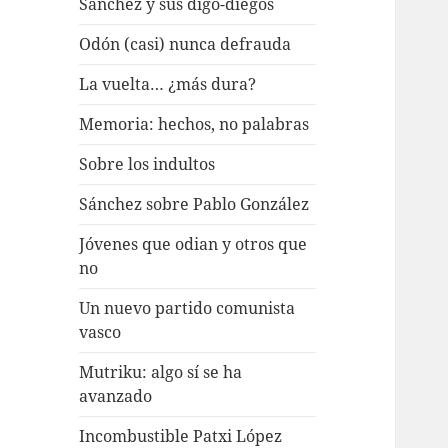
Sánchez y sus digo-diegos
Odón (casi) nunca defrauda
La vuelta… ¿más dura?
Memoria: hechos, no palabras
Sobre los indultos
Sánchez sobre Pablo González
Jóvenes que odian y otros que
no
Un nuevo partido comunista
vasco
Mutriku: algo sí se ha
avanzado
Incombustible Patxi López