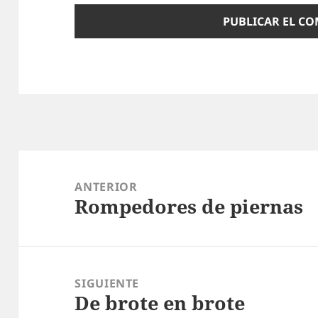
Navegación
de
ANTERIOR
Rompedores de piernas
entradas
Entrada
anterior:
SIGUIENTE
De brote en brote
Entrada