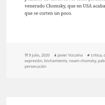
venerado Chomsky, que en USA acaba 
que se corten un poco.
Publicado
Autor
Etiquet
9 julio, 2020
Javier Vizcaíno
crítica
,
el
expresión
,
linchamiento
,
noam chomsky
,
pabl
persecución