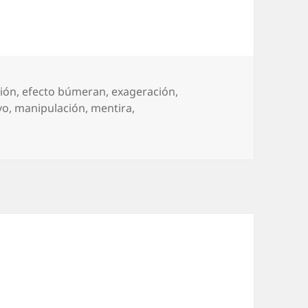
ión
,
efecto búmeran
,
exageración
,
vo
,
manipulación
,
mentira
,
 Palabras con pene