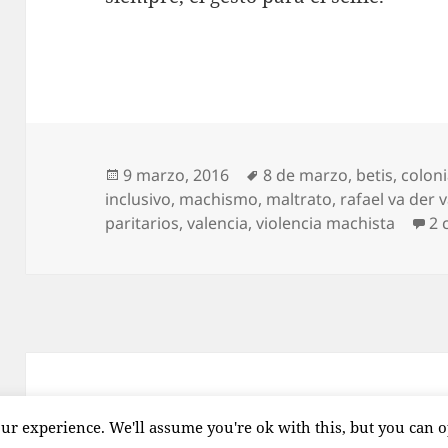
Publicado
Etiquetas
9 marzo, 2016
8 de marzo
,
betis
,
colon
el
inclusivo
,
machismo
,
maltrato
,
rafael va der 
paritarios
,
valencia
,
violencia machista
2 
Funciona gracias a WordPress
ur experience. We'll assume you're ok with this, but you can o