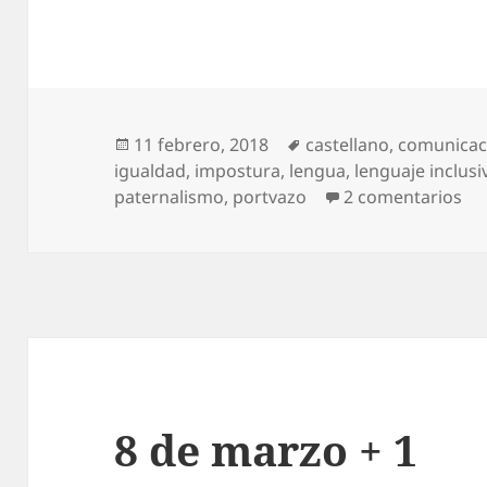
Publicado
Etiquetas
11 febrero, 2018
castellano
,
comunicac
el
igualdad
,
impostura
,
lengua
,
lenguaje inclusi
en
paternalismo
,
portvazo
2 comentarios
8 de marzo + 1