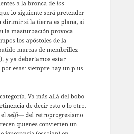
ientes a la bronca de
los
que lo siguiente será pretender
irimir si la tierra es plana, si
 si la masturbación provoca
empos los apóstoles de la
 batido marcas de membrillez
a), y ya deberíamos estar
i por esas: siempre hay un plus
categoría. Va más allá del bobo
rtinencia de decir esto o lo otro.
 el
selfi
— del retroprogresismo
arecen quienes convierten un
e ignorancia (escojan) en