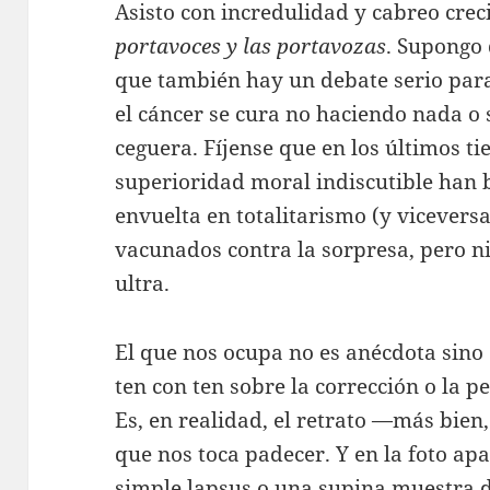
Asisto con incredulidad y cabreo crec
portavoces y las portavozas
. Supongo 
que también hay un debate serio para d
el cáncer se cura no haciendo nada o
ceguera. Fíjense que en los últimos ti
superioridad moral indiscutible han
envuelta en totalitarismo (y vicevers
vacunados contra la sorpresa, pero n
ultra.
El que nos ocupa no es anécdota sino 
ten con ten sobre la corrección o la pe
Es, en realidad, el retrato —más bien,
que nos toca padecer. Y en la foto ap
simple lapsus o una supina muestra d