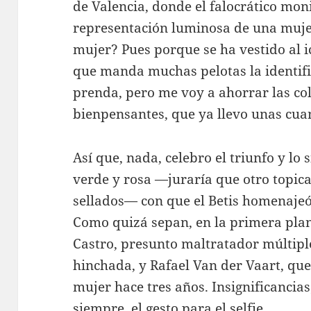
de Valencia, donde el falocrático moni
representación luminosa de una muje
mujer? Pues porque se ha vestido al 
que manda muchas pelotas la identifi
prenda, pero me voy a ahorrar las col
bienpensantes, que ya llevo unas cuan
Así que, nada, celebro el triunfo y lo 
verde y rosa —juraría que otro topica
sellados— con que el Betis homenajeó
Como quizá sepan, en la primera plan
Castro, presunto maltratador múltiple
hinchada, y Rafael Van der Vaart, que
mujer hace tres años. Insignificancia
siempre, el gesto para el selfie.