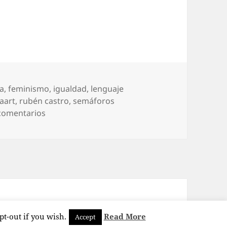
ia
,
feminismo
,
igualdad
,
lenguaje
vaart
,
rubén castro
,
semáforos
en 8 de marzo + 1
comentarios
pt-out if you wish.
Read More
Accept