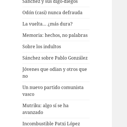
Sánchez y sus digo-diegos
Odón (casi) nunca defrauda
La vuelta… ¿más dura?
Memoria: hechos, no palabras
Sobre los indultos
Sánchez sobre Pablo González
Jóvenes que odian y otros que
no
Un nuevo partido comunista
vasco
Mutriku: algo sí se ha
avanzado
Incombustible Patxi López