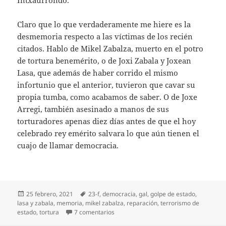
Claro que lo que verdaderamente me hiere es la
desmemoria respecto a las víctimas de los recién
citados. Hablo de Mikel Zabalza, muerto en el potro
de tortura benemérito, o de Joxi Zabala y Joxean
Lasa, que además de haber corrido el mismo
infortunio que el anterior, tuvieron que cavar su
propia tumba, como acabamos de saber. O de Joxe
Arregi, también asesinado a manos de sus
torturadores apenas diez días antes de que el hoy
celebrado rey emérito salvara lo que aún tienen el
cuajo de llamar democracia.
Publicado
Etiquetas
25 febrero, 2021
23-f
,
democracia
,
gal
,
golpe de estado
,
el
lasa y zabala
,
memoria
,
mikel zabalza
,
reparación
,
terrorismo de
en ¿Salvar qué democracia?
estado
,
tortura
7 comentarios