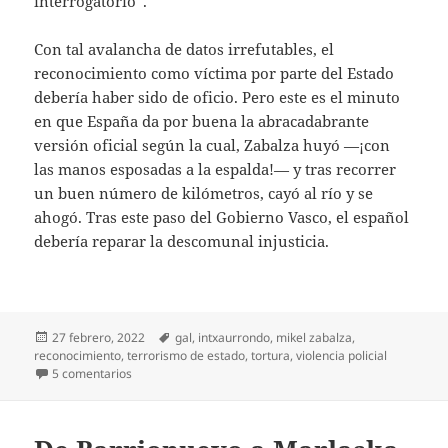
interrogatorio”.
Con tal avalancha de datos irrefutables, el
reconocimiento como víctima por parte del Estado
debería haber sido de oficio. Pero este es el minuto
en que España da por buena la abracadabrante
versión oficial según la cual, Zabalza huyó —¡con
las manos esposadas a la espalda!— y tras recorrer
un buen número de kilómetros, cayó al río y se
ahogó. Tras este paso del Gobierno Vasco, el español
debería reparar la descomunal injusticia.
Publicado
Etiquetas
27 febrero, 2022
gal
,
intxaurrondo
,
mikel zabalza
,
el
reconocimiento
,
terrorismo de estado
,
tortura
,
violencia policial
en Mikel Zabalza y el silencio de España
5 comentarios