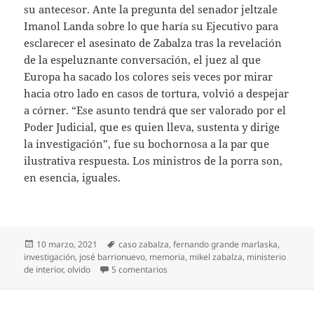
su antecesor. Ante la pregunta del senador jeltzale
Imanol Landa sobre lo que haría su Ejecutivo para
esclarecer el asesinato de Zabalza tras la revelación
de la espeluznante conversación, el juez al que
Europa ha sacado los colores seis veces por mirar
hacia otro lado en casos de tortura, volvió a despejar
a córner. “Ese asunto tendrá que ser valorado por el
Poder Judicial, que es quien lleva, sustenta y dirige
la investigación”, fue su bochornosa a la par que
ilustrativa respuesta. Los ministros de la porra son,
en esencia, iguales.
Publicado
Etiquetas
10 marzo, 2021
caso zabalza
,
fernando grande marlaska
,
el
investigación
,
josé barrionuevo
,
memoria
,
mikel zabalza
,
ministerio
en De Barrionuevo a Marlaska
de interior
,
olvido
5 comentarios