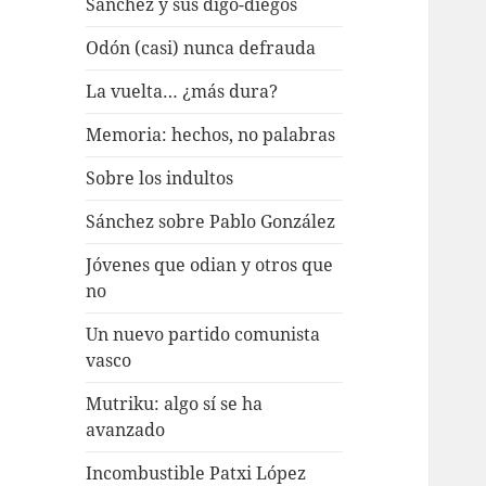
Sánchez y sus digo-diegos
Odón (casi) nunca defrauda
La vuelta… ¿más dura?
Memoria: hechos, no palabras
Sobre los indultos
Sánchez sobre Pablo González
Jóvenes que odian y otros que
no
Un nuevo partido comunista
vasco
Mutriku: algo sí se ha
avanzado
Incombustible Patxi López