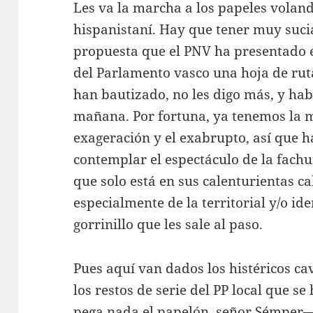
Les va la marcha a los papeles volan
hispanistaní. Hay que tener muy suci
propuesta que el PNV ha presentado 
del Parlamento vasco una hoja de rut
han bautizado, no les digo más, y ha
mañana. Por fortuna, ya tenemos la mi
exageración y el exabrupto, así que h
contemplar el espectáculo de la fach
que solo está en sus calenturientas c
especialmente de la territorial y/o id
gorrinillo que les sale al paso.
Pues aquí van dados los histéricos cav
los restos de serie del PP local que s
pega nada el papelón, señor Sémper