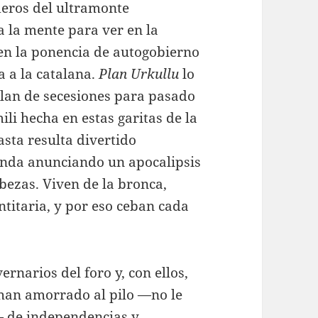
deros del ultramonte
a la mente para ver en la
en la ponencia de autogobierno
a a la catalana.
Plan Urkullu
lo
blan de secesiones para pasado
li hecha en estas garitas de la
asta resulta divertido
unda anunciando un apocalipsis
abezas. Viven de la bronca,
entitaria, y por eso ceban cada
ernarios del foro y, con ellos,
e han amorrado al pilo —no le
— de independencias y