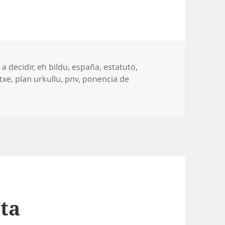
a decidir
,
eh bildu
,
españa
,
estatuto
,
txe
,
plan urkullu
,
pnv
,
ponencia de
en ‘Plan Urkullu’
s
sta