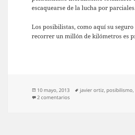
escaquearse de la lucha por parciales
Los posibilistas, como aquí su segur
recorrer un millón de kilómetros es p
Publicado
Etiquetas
10 mayo, 2013
javier ortiz
,
posibilismo
el
en Aquí, un posibilista
2 comentarios