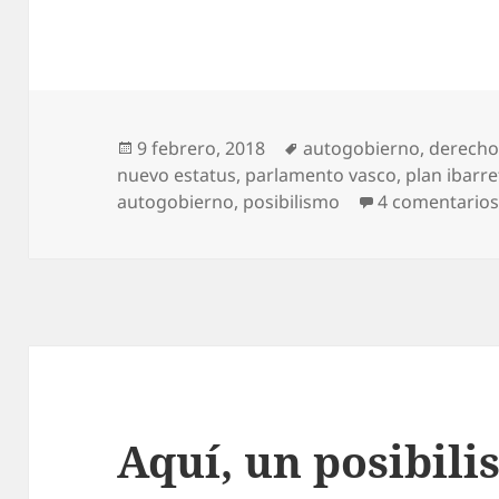
Publicado
Etiquetas
9 febrero, 2018
autogobierno
,
derecho 
el
nuevo estatus
,
parlamento vasco
,
plan ibarre
autogobierno
,
posibilismo
4 comentario
Aquí, un posibili