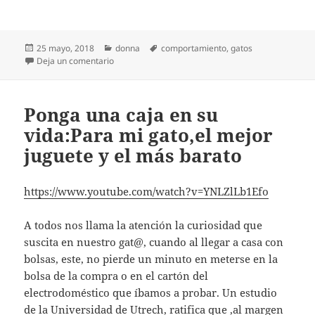
Publicado
Categorías
Etiquetas
25 mayo, 2018
donna
comportamiento
,
gatos
el
en Gatos y Niños
Deja un comentario
Ponga una caja en su
vida:Para mi gato,el mejor
juguete y el más barato
https://www.youtube.com/watch?v=YNLZlLb1Efo
A todos nos llama la atención la curiosidad que
suscita en nuestro gat@, cuando al llegar a casa con
bolsas, este, no pierde un minuto en meterse en la
bolsa de la compra o en el cartón del
electrodoméstico que íbamos a probar. Un estudio
de la Universidad de Utrech, ratifica que ,al margen