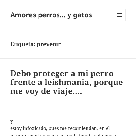
Amores perros… y gatos
MENÚ
Y
WIDGETS
Etiqueta:
prevenir
Debo proteger a mi perro
frente a leishmania, porque
me voy de viaje….
……
y
estoy infoxicado, pues me recomiendan, en el
parque, en el veterinario, en la tienda del pienso,