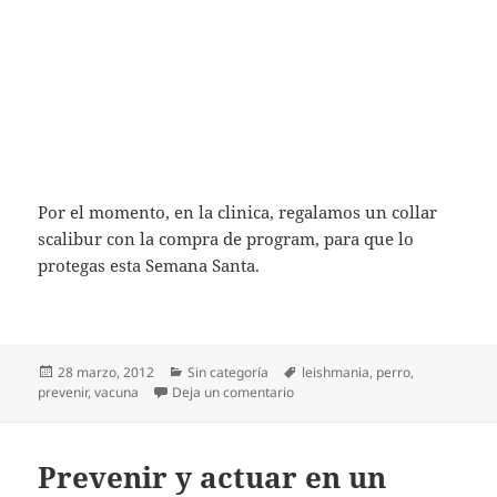
Por el momento, en la clinica, regalamos un collar
scalibur con la compra de program, para que lo
protegas esta Semana Santa.
Publicado
Categorías
Etiquetas
28 marzo, 2012
Sin categoría
leishmania
,
perro
,
el
en Debo proteger a mi perro fren
prevenir
,
vacuna
Deja un comentario
Prevenir y actuar en un