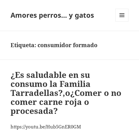
Amores perros… y gatos
MENÚ
Y
WIDGETS
Etiqueta:
consumidor formado
¿Es saludable en su
consumo la Familia
Tarradellas?,o¿Comer o no
comer carne roja o
procesada?
https://youtu.be/Hub5GnER0GM