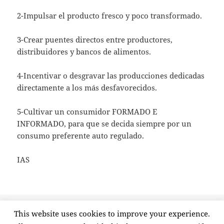
2-Impulsar el producto fresco y poco transformado.
3-Crear puentes directos entre productores,
distribuidores y bancos de alimentos.
4-Incentivar o desgravar las producciones dedicadas
directamente a los más desfavorecidos.
5-Cultivar un consumidor FORMADO E
INFORMADO, para que se decida siempre por un
consumo preferente auto regulado.
IAS
Publicado
Categorías
Etiquetas
4 abril, 2013
seguridad alimentaria
caducidad
,
This website uses cookies to improve your experience.
el
en El yogur como punta de l
consumidor formado
,
yogur
1 comentario