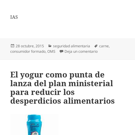
IAS
Publicado
Categorías
Etiquetas
28 octubre, 2015
seguridad alimentaria
carne
,
el
en ¿Es saludable en s
consumidor formado
,
OMS
Deja un comentario
El yogur como punta de
lanza del plan ministerial
para reducir los
desperdicios alimentarios