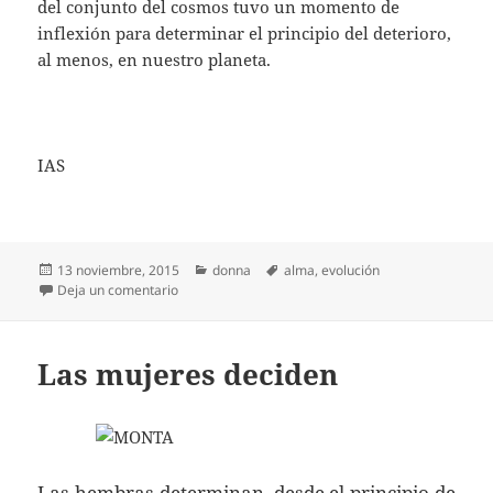
del conjunto del cosmos tuvo un momento de
inflexión para determinar el principio del deterioro,
al menos, en nuestro planeta.
IAS
Publicado
Categorías
Etiquetas
13 noviembre, 2015
donna
alma
,
evolución
el
en No tengo nada claro que seamos el último eslab
Deja un comentario
Las mujeres deciden
Las hembras determinan, desde el principio de