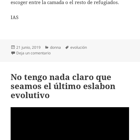
escoger entre la camada o el resto de refugiados.
IAS
Publicado
Categorías
Etiquetas
21 junio, 2019
donna
evolución
el
en La seductora mirada de nuestros perros: real o f
Deja un comentario
No tengo nada claro que
seamos el último eslabon
evolutivo