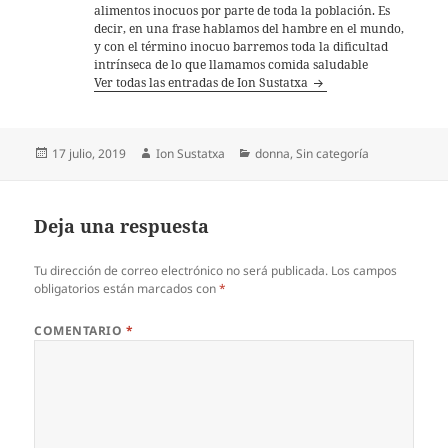
alimentos inocuos por parte de toda la población. Es
decir, en una frase hablamos del hambre en el mundo,
y con el término inocuo barremos toda la dificultad
intrínseca de lo que llamamos comida saludable
Ver todas las entradas de Ion Sustatxa
Publicado
Autor
Categorías
17 julio, 2019
Ion Sustatxa
donna
,
Sin categoría
el
Deja una respuesta
Tu dirección de correo electrónico no será publicada.
Los campos
obligatorios están marcados con
*
COMENTARIO
*