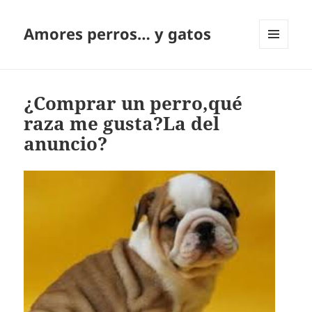
Amores perros… y gatos
MENÚ
Y
WIDGETS
¿Comprar un perro,qué
raza me gusta?La del
anuncio?