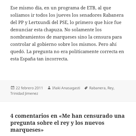
Ese mismo día, en un programa de ETB, al que
solíamos ir todos los jueves los senadores Rabanera
del PP y Lertxundi del PSE, lo primero que hice fue
denunciar esta chapuza. No solamente los
nombramientos de marqueses sino la censura para
controlar al gobierno sobre los mismos. Pero ahí
quedó. La pregunta no era políticamente correcta en
esta España tan incorrecta.
Publicado
Autor
Etiquetas
22 febrero 2011
Iñaki Anasagasti
Rabanera
,
Rey
,
el
Trinidad Jimenez
4 comentarios en «Me han censurado una
pregunta sobre el rey y los nuevos
marqueses»