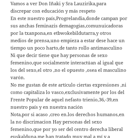
Vamos a ver Don Iñaki y Sra Lauzirika,para
discrepar con educación y más respeto
En este nuestro país,Progrelandia,donde campan por
sus anchas feminazis demagogias,comunuicadoras
por la txanpona,en etbwokebildutarra,y otros
medios de prensa,uno empieza a estar dese hace un
tiempo un poco harto,de tanto rollo antimasculino
Ni que decir tiene que hay personas de sexo
femenino,que socialmente interactúan al igual que
los del sexo,el otro ,no el opuesto ,osea el masculino
varón.
No me gustan de este artículo ciertas expresiones ,ni
como capitaliza lo vasco,exclusivamente por los del
Frente Popular de aquel nefasto trienio,36,-39,en
nuestro país y en nuestra nación
Nota,por si acaso ,creo en.los derechos humanos,en
la no discrimacion Hay personas del sexo
femenino,que por yo ser del centro derecha liberal
euskalduna,me han tratado muy mal a mí y a