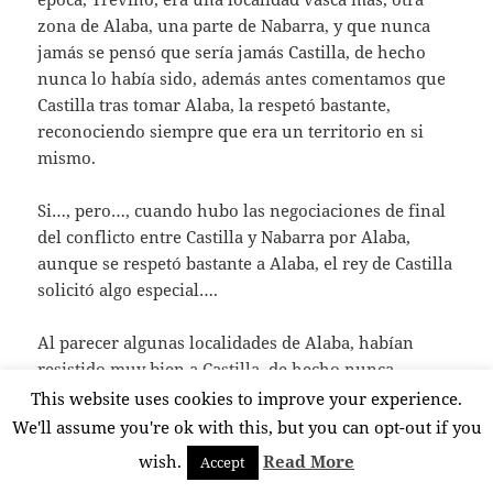
zona de Alaba, una parte de Nabarra, y que nunca
jamás se pensó que sería jamás Castilla, de hecho
nunca lo había sido, además antes comentamos que
Castilla tras tomar Alaba, la respetó bastante,
reconociendo siempre que era un territorio en si
mismo.
Si…, pero…, cuando hubo las negociaciones de final
del conflicto entre Castilla y Nabarra por Alaba,
aunque se respetó bastante a Alaba, el rey de Castilla
solicitó algo especial….
Al parecer algunas localidades de Alaba, habían
resistido muy bien a Castilla, de hecho nunca
pudieron ser derrotadas…, no depusieron sus
This website uses cookies to improve your experience.
armas.
We'll assume you're ok with this, but you can opt-out if you
wish.
Read More
Accept
Una de esta localidades fue Treviño….