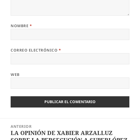
NOMBRE
*
CORREO ELECTRÓNICO
*
WEB
Navegación
ANTERIOR
de
LA OPINIÓN DE XABIER ARZALLUZ
Entrada
entradas