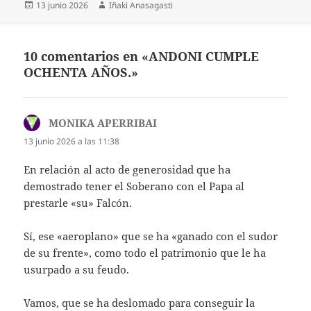
Publicado
Autor
13 junio 2026
Iñaki Anasagasti
el
10 comentarios en «ANDONI CUMPLE
OCHENTA AÑOS.»
MONIKA APERRIBAI
dice:
13 junio 2026 a las 11:38
En relación al acto de generosidad que ha
demostrado tener el Soberano con el Papa al
prestarle «su» Falcón.
Sí, ese «aeroplano» que se ha «ganado con el sudor
de su frente», como todo el patrimonio que le ha
usurpado a su feudo.
Vamos, que se ha deslomado para conseguir la