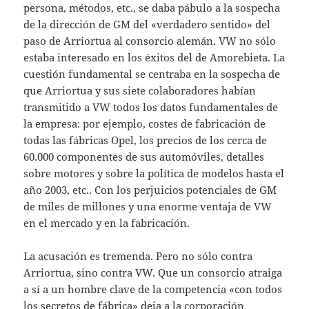
persona, métodos, etc., se daba pá­bulo a la sospecha
de la dirección de GM del «verdadero sentido» del
paso de Arriortua al consorcio alemán. VW no sólo
estaba interesado en los éxitos del de Amorebieta. La
cuestión fundamental se centraba en la sos­pecha de
que Arriortua y sus siete colabora­dores habían
transmitido a VW todos los da­tos fundamentales de
la empresa: por ejem­plo, costes de fabricación de
todas las fábri­cas Opel, los precios de los cerca de
60.000 componentes de sus automóviles, detalles
sobre motores y sobre la política de modelos hasta el
año 2003, etc.. Con los perjuicios potenciales de GM
de miles de millones y una enorme ventaja de VW
en el mercado y en la fabricación.
La acusación es tremenda. Pero no sólo contra
Arriortua, sino contra VW. Que un consorcio atraiga
a sí a un hombre clave de la competencia «con todos
los secretos de fá­brica» deja a la corporación