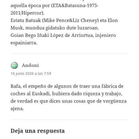
aquella época por (ETA&Batasuna-1975-
2011/Hipercor).
Estatu Batuak (Mike Pence&Liz Cheney) eta Elon
Musk, mundua gidatuko dute luzaroan.
Goian Bego Iñaki López de Arriortua, injeniero
espainiarra.
Andoni
dice:
16 junio 2026 a las 7:59
Rafa, el empeño de algunos de traer una fábrica de
coches al Euskadi, hubiera dado riqueza y trabajo,
de verdad es que dices unas cosas que de vergüenza
ajena.
Deja una respuesta