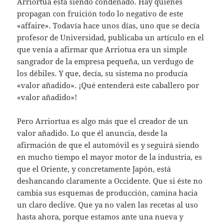
Arriortua está siendo condenado. Hay quienes
propagan con fruición todo lo nega­tivo de este
«affaire». Todavía hace unos días, uno que se decía
profesor de Universidad, publicaba un artículo en el
que venía a afir­mar que Arriotua era un simple
sangrador de la empresa pequeña, un verdugo de
los débiles. Y que, decía, su sistema no producía
«valor añadido». ¡Qué entenderá este caba­llero por
«valor añadido»!
Pero Arriortua es algo más que el creador de un
valor añadido. Lo que él anuncia, des­de la
afirmación de que el automóvil es y se­guirá siendo
en mucho tiempo el mayor mo­tor de la industria, es
que el Oriente, y con­cretamente Japón, está
deshancando clara­mente a Occidente. Que si éste no
cambia sus esquemas de producción, camina hacia
un claro declive. Que ya no valen las recetas al uso
hasta ahora, porque estamos ante una nueva y