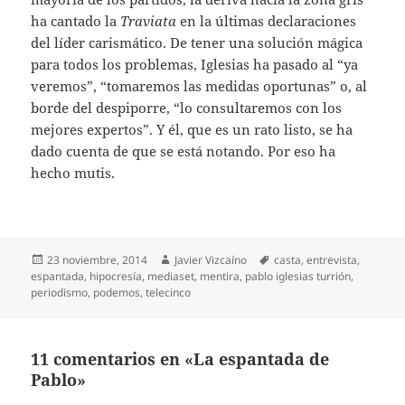
ha cantado la
Traviata
en la últimas declaraciones
del líder carismático. De tener una solución mágica
para todos los problemas, Iglesias ha pasado al “ya
veremos”, “tomaremos las medidas oportunas” o, al
borde del despiporre, “lo consultaremos con los
mejores expertos”. Y él, que es un rato listo, se ha
dado cuenta de que se está notando. Por eso ha
hecho mutis.
Publicado
Autor
Etiquetas
23 noviembre, 2014
Javier Vizcaíno
casta
,
entrevista
,
el
espantada
,
hipocresía
,
mediaset
,
mentira
,
pablo iglesias turrión
,
periodismo
,
podemos
,
telecinco
11 comentarios en «La espantada de
Pablo»