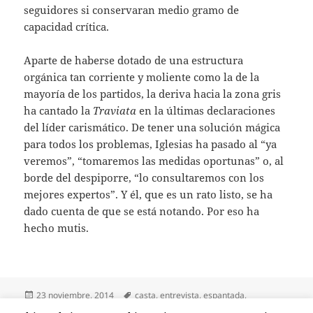
seguidores si conservaran medio gramo de
capacidad crítica.
Aparte de haberse dotado de una estructura
orgánica tan corriente y moliente como la de la
mayoría de los partidos, la deriva hacia la zona gris
ha cantado la
Traviata
en la últimas declaraciones
del líder carismático. De tener una solución mágica
para todos los problemas, Iglesias ha pasado al “ya
veremos”, “tomaremos las medidas oportunas” o, al
borde del despiporre, “lo consultaremos con los
mejores expertos”. Y él, que es un rato listo, se ha
dado cuenta de que se está notando. Por eso ha
hecho mutis.
Publicado
Etiquetas
23 noviembre, 2014
casta
,
entrevista
,
espantada
,
el
hipocresía
,
mediaset
,
mentira
,
pablo iglesias turrión
,
periodismo
,