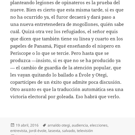
planteando legiones de opinateros es la prueba del
nueve. Bien es cierto que esta misma tarde, si es que
no ha ocurrido ya, el furor decaerá y dará paso a
una nueva entretenedera de mogollones, quién sabe
cuál. Quizá otra vez los refugiados, el señor equis
que dicen que también tiene su línea y cuarto en los
papeles de Panamá, Piqué enseñando el níspero en
Periscope o lo que se tercie. Pero hasta que se
produzca —insisto, si es que no se ha producido ya
— el cambio de guardia de la atención popular, que
les vayan quitando lo bailado a Évole y Otegi,
copartícipes de un éxito que admite poca discusión.
Otro asunto es que la traducción automática sea una
victoria electoral por goleada. Eso habrá que verlo.
Publicado
Etiquetas
19 abril, 2016
arnaldo otegi
,
audiencia
,
elecciones
,
el
entrevista
,
jordi évole
,
lasexta
,
salvado
,
televisión