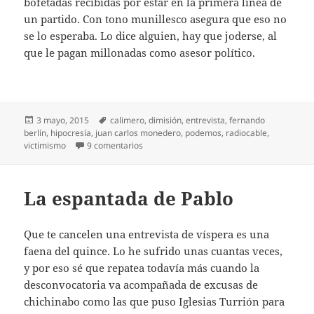
bofetadas recibidas por estar en la primera línea de
un partido. Con tono munillesco asegura que eso no
se lo esperaba. Lo dice alguien, hay que joderse, al
que le pagan millonadas como asesor político.
Publicado
Etiquetas
3 mayo, 2015
calimero
,
dimisión
,
entrevista
,
fernando
el
berlín
,
hipocresía
,
juan carlos monedero
,
podemos
,
radiocable
,
en Calimero Monedero
victimismo
9 comentarios
La espantada de Pablo
Que te cancelen una entrevista de víspera es una
faena del quince. Lo he sufrido unas cuantas veces,
y por eso sé que repatea todavía más cuando la
desconvocatoria va acompañada de excusas de
chichinabo como las que puso Iglesias Turrión para