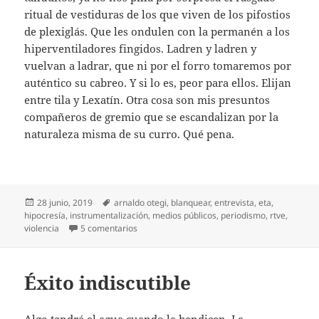
ritual de vestiduras de los que viven de los pifostios
de plexiglás. Que les ondulen con la permanén a los
hiperventiladores fingidos. Ladren y ladren y
vuelvan a ladrar, que ni por el forro tomaremos por
auténtico su cabreo. Y si lo es, peor para ellos. Elijan
entre tila y Lexatín. Otra cosa son mis presuntos
compañeros de gremio que se escandalizan por la
naturaleza misma de su curro. Qué pena.
Publicado
Etiquetas
28 junio, 2019
arnaldo otegi
,
blanquear
,
entrevista
,
eta
,
el
hipocresía
,
instrumentalización
,
medios públicos
,
periodismo
,
rtve
,
en Solo una entrevista más
violencia
5 comentarios
Éxito indiscutible
Algo tendrá el agua cuando la bendicen. La