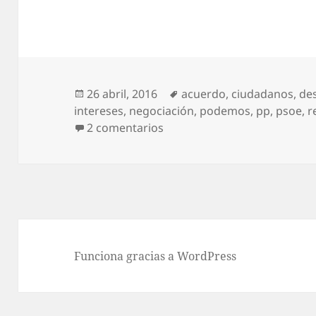
Publicado
Etiquetas
26 abril, 2016
acuerdo
,
ciudadanos
,
de
el
intereses
,
negociación
,
podemos
,
pp
,
psoe
,
r
en ¿Fracaso colectivo?
2 comentarios
Funciona gracias a WordPress