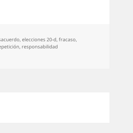
sacuerdo
,
elecciones 20-d
,
fracaso
,
epetición
,
responsabilidad