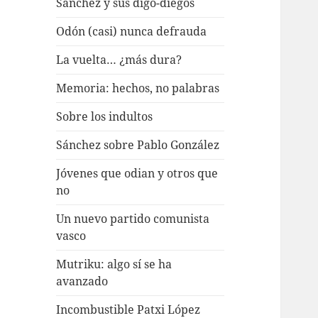
Sánchez y sus digo-diegos
Odón (casi) nunca defrauda
La vuelta… ¿más dura?
Memoria: hechos, no palabras
Sobre los indultos
Sánchez sobre Pablo González
Jóvenes que odian y otros que
no
Un nuevo partido comunista
vasco
Mutriku: algo sí se ha
avanzado
Incombustible Patxi López