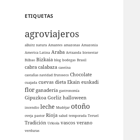
ETIQUETAS
agroviajeros
alluitz natura
Amantes
amazonas
Amazonia
Araba
America Latina
Artxanda
bienestar
Bizkaia
Bilbao
blog
bodegas
Brasil
cabra
calabaza
caseína
Chocolate
castañas navidad frutoseco
cuevas
dieta
Ekain
euskadi
cuajada
flor
ganadería
gastronomía
Gipuzkoa
Gorliz
halloween
otoño
leche
incendio
Mudéjar
Rioja
oveja
pastor
salud
temporada
Teruel
Tradición
vascos
verano
Urkiola
verduras