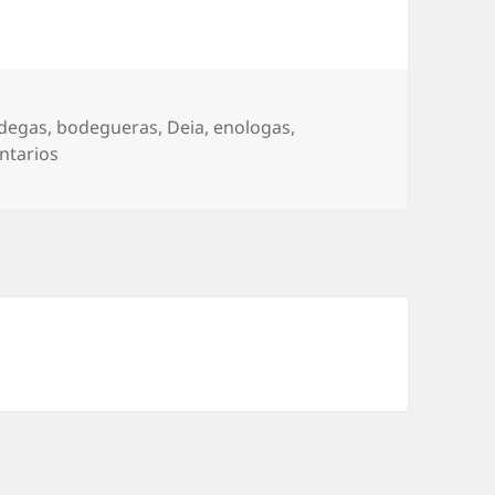
degas
,
bodegueras
,
Deia
,
enologas
,
en Mujeres y vino, amor a primera vista
ntarios