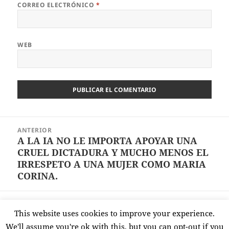
CORREO ELECTRÓNICO
*
WEB
Navegación
ANTERIOR
de
A LA IA NO LE IMPORTA APOYAR UNA
Entrada
entradas
CRUEL DICTADURA Y MUCHO MENOS EL
anterior:
IRRESPETO A UNA MUJER COMO MARIA
CORINA.
SIGUIENTE
This website uses cookies to improve your experience.
JUNTOS POR VENEZUELA
Entrada
We'll assume you're ok with this, but you can opt-out if you
siguiente: