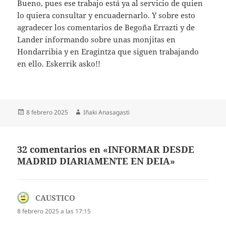
Bueno, pues ese trabajo está ya al servicio de quien
lo quiera consultar y encuadernarlo. Y sobre esto
agradecer los comentarios de Begoña Errazti y de
Lander informando sobre unas monjitas en
Hondarribia y en Eragintza que siguen trabajando
en ello. Eskerrik asko!!
Publicado
Autor
8 febrero 2025
Iñaki Anasagasti
el
32 comentarios en «INFORMAR DESDE
MADRID DIARIAMENTE EN DEIA»
CAUSTICO
dice:
8 febrero 2025 a las 17:15