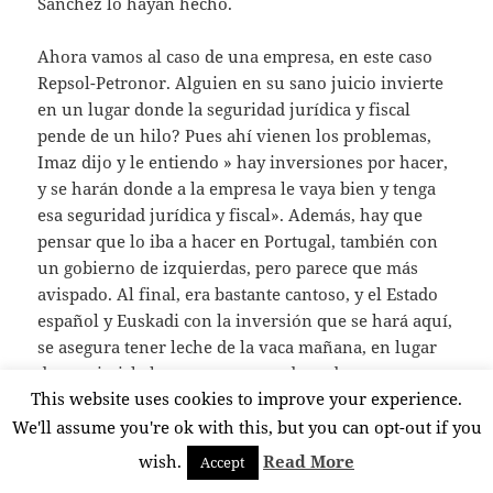
Sánchez lo hayan hecho.
Ahora vamos al caso de una empresa, en este caso
Repsol-Petronor. Alguien en su sano juicio invierte
en un lugar donde la seguridad jurídica y fiscal
pende de un hilo? Pues ahí vienen los problemas,
Imaz dijo y le entiendo » hay inversiones por hacer,
y se harán donde a la empresa le vaya bien y tenga
esa seguridad jurídica y fiscal». Además, hay que
pensar que lo iba a hacer en Portugal, también con
un gobierno de izquierdas, pero parece que más
avispado. Al final, era bastante cantoso, y el Estado
español y Euskadi con la inversión que se hará aquí,
se asegura tener leche de la vaca mañana, en lugar
de exprimirla hoy y que no quede nada para
This website uses cookies to improve your experience.
mañana.
We'll assume you're ok with this, but you can opt-out if you
Imaz defendía su empresa, claro, a quien iba a
wish.
Read More
Accept
defender? Pero nos ha hecho un favor también.