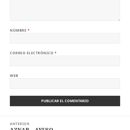
NOMBRE
*
CORREO ELECTRÓNICO
*
WEB
Navegación
ANTERIOR
de
AZNAR – AYUSO
Entrada