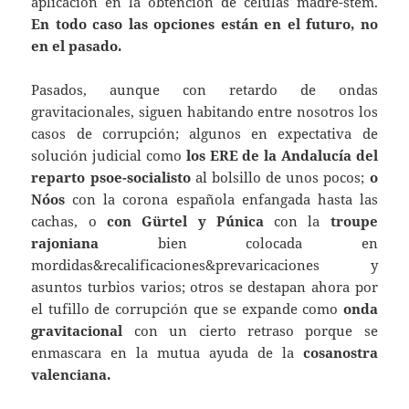
aplicación en la obtención de células madre-stem.
En todo caso las opciones están en el futuro, no
en el pasado.
Pasados, aunque con retardo de ondas
gravitacionales, siguen habitando entre nosotros los
casos de corrupción; algunos en expectativa de
solución judicial como
los ERE de la Andalucía del
reparto
psoe-socialisto
al bolsillo de unos pocos;
o
Nóos
con la corona española enfangada hasta las
cachas, o
con Gürtel y Púnica
con la
troupe
rajoniana
bien colocada en
mordidas&recalificaciones&prevaricaciones y
asuntos turbios varios; otros se destapan ahora por
el tufillo de corrupción que se expande como
onda
gravitacional
con un cierto retraso porque se
enmascara en la mutua ayuda de la
cosanostra
valenciana.