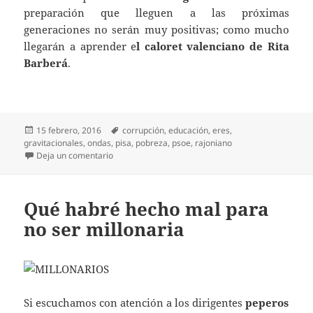
preparación que lleguen a las próximas
generaciones no serán muy positivas; como mucho
llegarán a aprender e
l caloret
valenciano de Rita
Barberá
.
Publicado
Etiquetas
15 febrero, 2016
corrupción
,
educación
,
eres
,
el
gravitacionales
,
ondas
,
pisa
,
pobreza
,
psoe
,
rajoniano
en Ondas gravitacionales
Deja un comentario
Qué habré hecho mal para
no ser millonaria
Si escuchamos con atención a los dirigentes
peperos